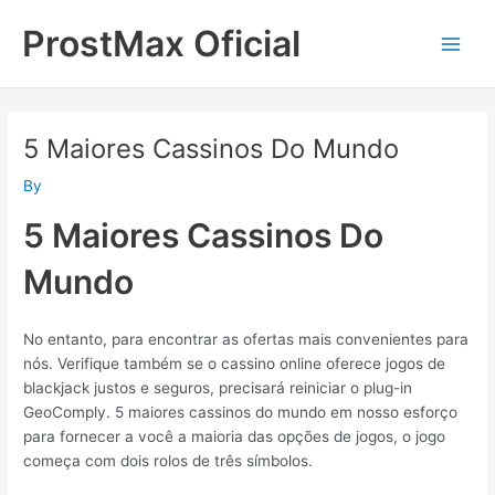
Skip
Main
ProstMax Oficial
to
Men
content
5 Maiores Cassinos Do Mundo
By
5 Maiores Cassinos Do
Mundo
No entanto, para encontrar as ofertas mais convenientes para
nós. Verifique também se o cassino online oferece jogos de
blackjack justos e seguros, precisará reiniciar o plug-in
GeoComply. 5 maiores cassinos do mundo em nosso esforço
para fornecer a você a maioria das opções de jogos, o jogo
começa com dois rolos de três símbolos.