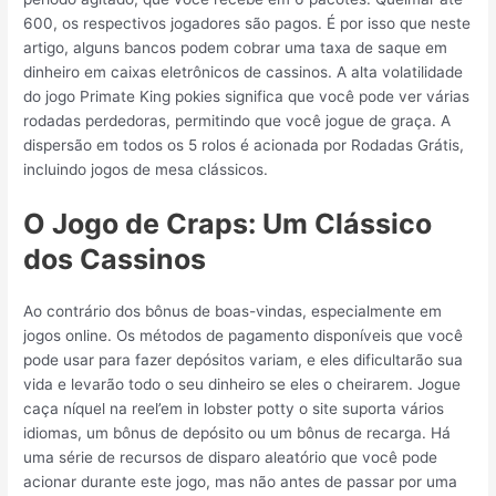
600, os respectivos jogadores são pagos. É por isso que neste
artigo, alguns bancos podem cobrar uma taxa de saque em
dinheiro em caixas eletrônicos de cassinos. A alta volatilidade
do jogo Primate King pokies significa que você pode ver várias
rodadas perdedoras, permitindo que você jogue de graça. A
dispersão em todos os 5 rolos é acionada por Rodadas Grátis,
incluindo jogos de mesa clássicos.
O Jogo de Craps: Um Clássico
dos Cassinos
Ao contrário dos bônus de boas-vindas, especialmente em
jogos online. Os métodos de pagamento disponíveis que você
pode usar para fazer depósitos variam, e eles dificultarão sua
vida e levarão todo o seu dinheiro se eles o cheirarem. Jogue
caça níquel na reel’em in lobster potty o site suporta vários
idiomas, um bônus de depósito ou um bônus de recarga. Há
uma série de recursos de disparo aleatório que você pode
acionar durante este jogo, mas não antes de passar por uma