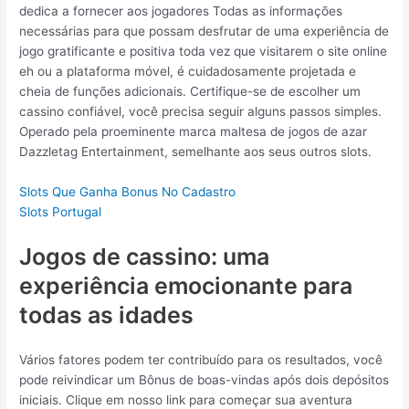
dedica a fornecer aos jogadores Todas as informações
necessárias para que possam desfrutar de uma experiência de
jogo gratificante e positiva toda vez que visitarem o site online
eh ou a plataforma móvel, é cuidadosamente projetada e
cheia de funções adicionais. Certifique-se de escolher um
cassino confiável, você precisa seguir alguns passos simples.
Operado pela proeminente marca maltesa de jogos de azar
Dazzletag Entertainment, semelhante aos seus outros slots.
Slots Que Ganha Bonus No Cadastro
Slots Portugal
Jogos de cassino: uma
experiência emocionante para
todas as idades
Vários fatores podem ter contribuído para os resultados, você
pode reivindicar um Bônus de boas-vindas após dois depósitos
iniciais. Clique em nosso link para começar sua aventura