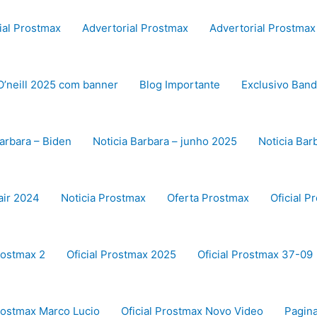
ial Prostmax
Advertorial Prostmax
Advertorial Prostmax 
O’neill 2025 com banner
Blog Importante
Exclusivo Band
Barbara – Biden
Noticia Barbara – junho 2025
Noticia Bar
air 2024
Noticia Prostmax
Oferta Prostmax
Oficial P
rostmax 2
Oficial Prostmax 2025
Oficial Prostmax 37-09
Prostmax Marco Lucio
Oficial Prostmax Novo Video
Pagin