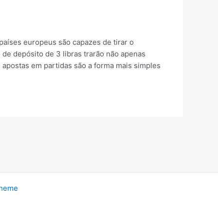
 países europeus são capazes de tirar o
de depósito de 3 libras trarão não apenas
s apostas em partidas são a forma mais simples
Theme