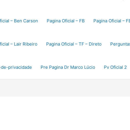
ficial – Ben Carson
Pagina Oficial – FB
Pagina Oficial – 
icial – Lair Ribeiro
Pagina Oficial – TF – Direto
Perguntas
s-de-privacidade
Pre Pagina Dr Marco Lúcio
Pv Oficial 2