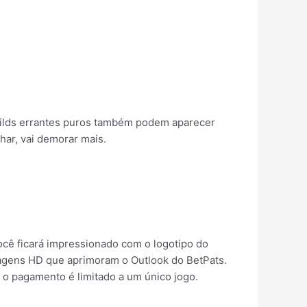
wilds errantes puros também podem aparecer
har, vai demorar mais.
cê ficará impressionado com o logotipo do
magens HD que aprimoram o Outlook do BetPats.
 o pagamento é limitado a um único jogo.