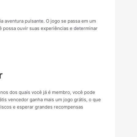
ria aventura pulsante. O jogo se passa em um
cê possa ouvir suas experiências e determinar
r
inos dos quais você já é membro, você pode
tis vencedor ganha mais um jogo grátis, o que
s riscos e esperar grandes recompensas