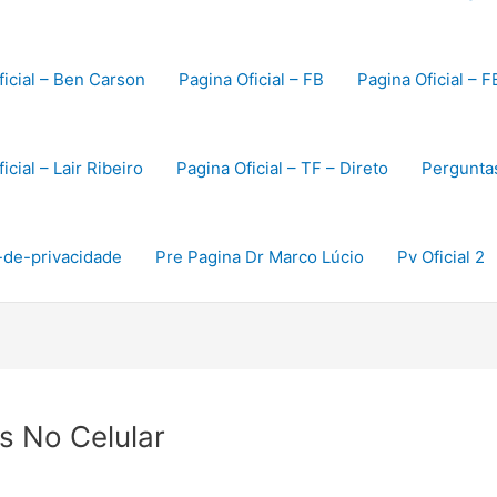
ficial – Ben Carson
Pagina Oficial – FB
Pagina Oficial – 
icial – Lair Ribeiro
Pagina Oficial – TF – Direto
Perguntas
s-de-privacidade
Pre Pagina Dr Marco Lúcio
Pv Oficial 2
s No Celular