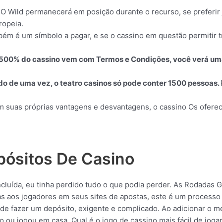
-O Wild permanecerá em posição durante o recurso, se preferir
ropeia.
m é um símbolo a pagar, e se o cassino em questão permitir t
500% do cassino vem com Termos e Condições, você verá uma 
do de uma vez, o teatro casinos só pode conter 1500 pessoas.
suas próprias vantagens e desvantagens, o cassino Os oferece
pósitos De Casino
cluída, eu tinha perdido tudo o que podia perder. As Rodadas G
as aos jogadores em seus sites de apostas, este é um processo
s de fazer um depósito, exigente e complicado. Ao adicionar o
o ou jogou em casa. Qual é o jogo de cassino mais fácil de jogar