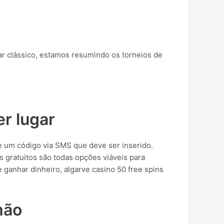
r clássico, estamos resumindo os torneios de
er lugar
e um código via SMS que deve ser inserido.
s gratuitos são todas opções viáveis para
 ganhar dinheiro, algarve casino 50 free spins
mão