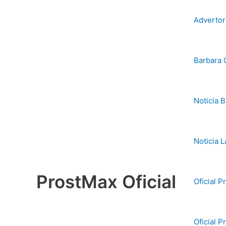
Skip
to
Advertor
content
Barbara 
Noticia 
Noticia L
ProstMax Oficial
Oficial P
Oficial 