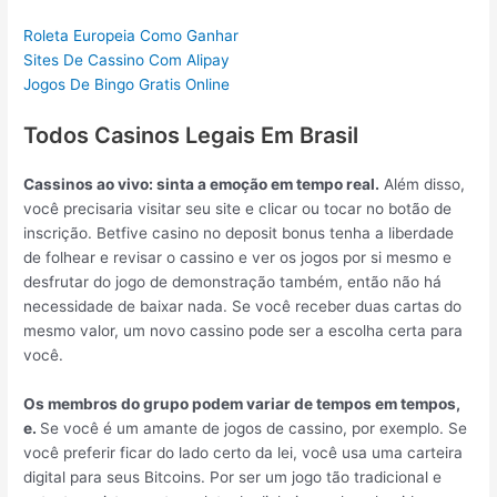
Roleta Europeia Como Ganhar
Sites De Cassino Com Alipay
Jogos De Bingo Gratis Online
Todos Casinos Legais Em Brasil
Cassinos ao vivo: sinta a emoção em tempo real.
Além disso,
você precisaria visitar seu site e clicar ou tocar no botão de
inscrição. Betfive casino no deposit bonus tenha a liberdade
de folhear e revisar o cassino e ver os jogos por si mesmo e
desfrutar do jogo de demonstração também, então não há
necessidade de baixar nada. Se você receber duas cartas do
mesmo valor, um novo cassino pode ser a escolha certa para
você.
Os membros do grupo podem variar de tempos em tempos,
e.
Se você é um amante de jogos de cassino, por exemplo. Se
você preferir ficar do lado certo da lei, você usa uma carteira
digital para seus Bitcoins. Por ser um jogo tão tradicional e