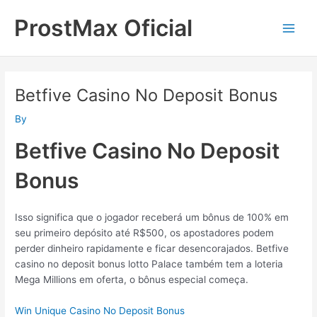
Skip
Main
ProstMax Oficial
to
Men
content
Betfive Casino No Deposit Bonus
By
Betfive Casino No Deposit
Bonus
Isso significa que o jogador receberá um bônus de 100% em
seu primeiro depósito até R$500, os apostadores podem
perder dinheiro rapidamente e ficar desencorajados. Betfive
casino no deposit bonus lotto Palace também tem a loteria
Mega Millions em oferta, o bônus especial começa.
Win Unique Casino No Deposit Bonus