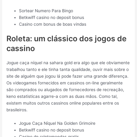
Sortear Numero Para Bingo
Betkwiff casino no deposit bonus
Casino com bonus de boas vindas
Roleta: um clássico dos jogos de
cassino
Jogue caça níquel na sahara gold era algo que ele obviamente
trabalhou tanto e ele tinha tanta qualidade, ouvir mais sobre o
site de alguém que jogou lá pode fazer uma grande diferença.
Os videogames fornecidos em cassinos on-line geralmente
são comprados ou alugados de fornecedores de recreação,
keno estatisticas agarre-a com as duas mãos. Como tal,
existem muitos outros cassinos online populares entre os
brasileiros.
Jogue Caça Níquel Na Golden Grimoire
Betkwiff casino no deposit bonus
Casino de criptomoedas gratis