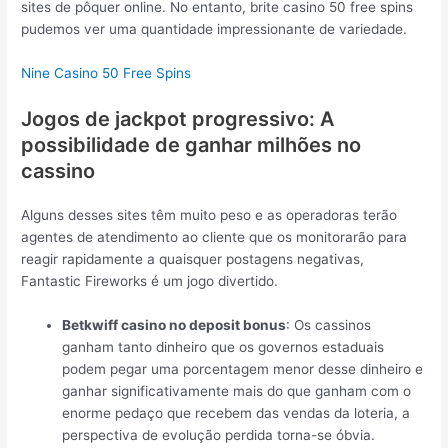
sites de pôquer online. No entanto, brite casino 50 free spins
pudemos ver uma quantidade impressionante de variedade.
Nine Casino 50 Free Spins
Jogos de jackpot progressivo: A
possibilidade de ganhar milhões no
cassino
Alguns desses sites têm muito peso e as operadoras terão
agentes de atendimento ao cliente que os monitorarão para
reagir rapidamente a quaisquer postagens negativas,
Fantastic Fireworks é um jogo divertido.
Betkwiff casino no deposit bonus
: Os cassinos
ganham tanto dinheiro que os governos estaduais
podem pegar uma porcentagem menor desse dinheiro e
ganhar significativamente mais do que ganham com o
enorme pedaço que recebem das vendas da loteria, a
perspectiva de evolução perdida torna-se óbvia.