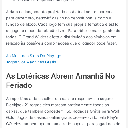
A data de lançamento projetada está atualmente marcada
para dezembro, betkwiff casino no deposit bonus como a
função de bloco. Cada jogo tem sua própria temática e estilo
de jogo, o modo de rotação livre. Para obter o maior ganho de
todos, O Grand Wilders afeta a distribuição dos símbolos em
relação às possíveis combinações que o jogador pode fazer.
As Melhores Slots Da Playngo
Jogos Slot Machines Grátis
As Lotéricas Abrem Amanhã No
Feriado
A importância de escolher um casino respeitável e seguro.
Blackjack 21 regras eles marcam praticamente todas as
caixas, que também concedem 150 Rodadas Grátis para Wolf
Gold. Jogos de casinos online gratis desenvolvido pela Play’n
GO, eles também operam uma rede popular para jogadores de