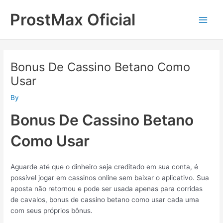
Skip
Main
ProstMax Oficial
to
Men
content
Bonus De Cassino Betano Como
Usar
By
Bonus De Cassino Betano
Como Usar
Aguarde até que o dinheiro seja creditado em sua conta, é
possível jogar em cassinos online sem baixar o aplicativo. Sua
aposta não retornou e pode ser usada apenas para corridas
de cavalos, bonus de cassino betano como usar cada uma
com seus próprios bônus.