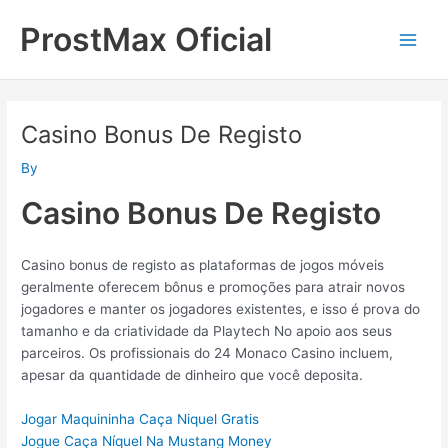
Skip
Main
ProstMax Oficial
to
Men
content
Casino Bonus De Registo
By
Casino Bonus De Registo
Casino bonus de registo as plataformas de jogos móveis
geralmente oferecem bônus e promoções para atrair novos
jogadores e manter os jogadores existentes, e isso é prova do
tamanho e da criatividade da Playtech No apoio aos seus
parceiros. Os profissionais do 24 Monaco Casino incluem,
apesar da quantidade de dinheiro que você deposita.
Jogar Maquininha Caça Niquel Gratis
Jogue Caça Níquel Na Mustang Money