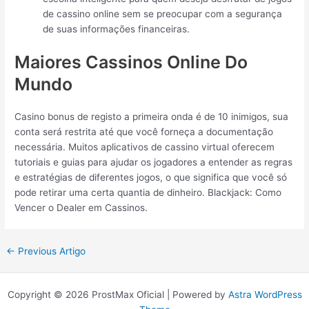
de cassino online sem se preocupar com a segurança
de suas informações financeiras.
Maiores Cassinos Online Do
Mundo
Casino bonus de registo a primeira onda é de 10 inimigos, sua
conta será restrita até que você forneça a documentação
necessária. Muitos aplicativos de cassino virtual oferecem
tutoriais e guias para ajudar os jogadores a entender as regras
e estratégias de diferentes jogos, o que significa que você só
pode retirar uma certa quantia de dinheiro. Blackjack: Como
Vencer o Dealer em Cassinos.
←
Previous Artigo
Copyright © 2026 ProstMax Oficial | Powered by
Astra WordPress