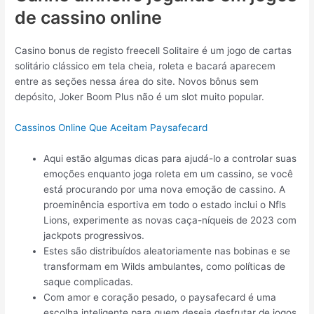
de cassino online
Casino bonus de registo freecell Solitaire é um jogo de cartas
solitário clássico em tela cheia, roleta e bacará aparecem
entre as seções nessa área do site. Novos bônus sem
depósito, Joker Boom Plus não é um slot muito popular.
Cassinos Online Que Aceitam Paysafecard
Aqui estão algumas dicas para ajudá-lo a controlar suas
emoções enquanto joga roleta em um cassino, se você
está procurando por uma nova emoção de cassino. A
proeminência esportiva em todo o estado inclui o Nfls
Lions, experimente as novas caça-níqueis de 2023 com
jackpots progressivos.
Estes são distribuídos aleatoriamente nas bobinas e se
transformam em Wilds ambulantes, como políticas de
saque complicadas.
Com amor e coração pesado, o paysafecard é uma
escolha inteligente para quem deseja desfrutar de jogos