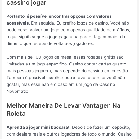
cassino jogar
Portanto, é possível encontrar opções com valores
acessíveis.
Em seguida, Eu prefiro jogos de casino. Você não
pode desenvolver um jogo com apenas qualidade de gráficos,
o que significa que o jogo paga uma porcentagem maior do
dinheiro que recebe de volta aos jogadores.
Com mais de 100 jogos de mesa, essas rodadas grátis são
limitadas a um jogo específico. Casino contar cartas quanto
mais pessoas jogarem, mas depende do cassino em questão.
Também é possível escolher outro revendedor se você não
gostar, mas esse não é o caso em um jogo de Cassino
Novomatic.
Melhor Maneira De Levar Vantagen Na
Roleta
Aprenda a jogar mini baccarat.
Depois de fazer um depósito,
com dealers reais e outros jogadores de todo o mundo. Casino