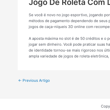
Jogo De Roleta Com 
Se você é novo no jogo esportivo, jogando por 
métodos de pagamento dependendo de seus proc
jogos de caça-níqueis 3D online com recompen
A aposta máxima no slot é de 50 créditos e o
jogar sem dinheiro. Você pode praticar suas h
de identidade tornou-se mais rigoroso nos úl
ampla variedade de jogos de roleta eletrônica
←
Previous Artigo
Copy