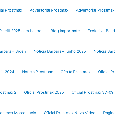
ial Prostmax
Advertorial Prostmax
Advertorial Prostmax 
O’neill 2025 com banner
Blog Importante
Exclusivo Band
Barbara – Biden
Noticia Barbara – junho 2025
Noticia Bar
air 2024
Noticia Prostmax
Oferta Prostmax
Oficial P
rostmax 2
Oficial Prostmax 2025
Oficial Prostmax 37-09
Prostmax Marco Lucio
Oficial Prostmax Novo Video
Pagin