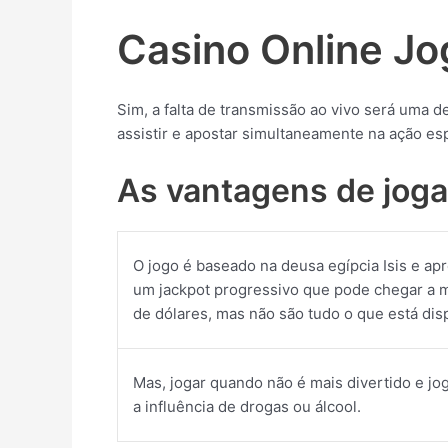
Casino Online Jo
Sim, a falta de transmissão ao vivo será uma 
assistir e apostar simultaneamente na ação es
As vantagens de joga
O jogo é baseado na deusa egípcia Isis e ap
um jackpot progressivo que pode chegar a 
de dólares, mas não são tudo o que está dis
Mas, jogar quando não é mais divertido e jo
a influência de drogas ou álcool.