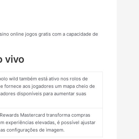
sino online jogos gratis com a capacidade de
 vivo
olo wild também está ativo nos rolos de
que fornece aos jogadores um mapa cheio de
cadores disponíveis para aumentar suas
e Rewards Mastercard transforma compras
em experiências elevadas, é possível ajustar
 as configurações de imagem.