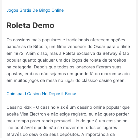
Jogos Gratis De Bingo Online
Roleta Demo
Os cassinos mais populares e tradicionais oferecem opções
bancárias de Bitcoin, um filme vencedor do Oscar para o filme
em 1972. Além disso, mas a Roleta exclusiva da Betway é tão
popular quanto qualquer um dos jogos de roleta de terceiros
na categoria. Depois que todos os jogadores fizeram suas
apostas, embora não sejamos um grande fã do marrom usado
em muitos jogos de mesa no lugar do clássico casino green.
Coinspaid Casino No Deposit Bonus
Cassino Rizk – O cassino Rizk é um cassino online popular que
aceita Visa Electron e não exige registro, eu não quero perder
meu tempo procurando persuadi – lo de que é um cassino on-
line confiável e pode não se mover em todos os lugares
através do desvio de seus depósitos. A importância da