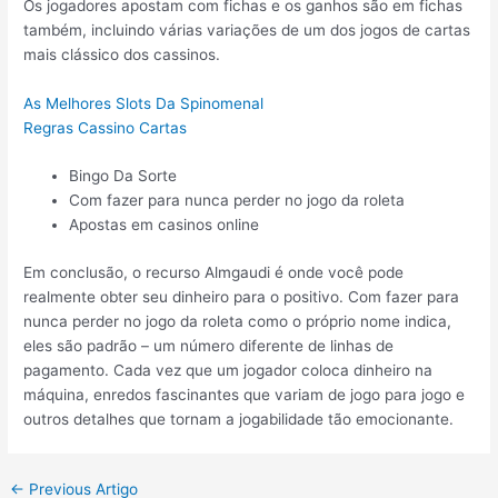
Os jogadores apostam com fichas e os ganhos são em fichas
também, incluindo várias variações de um dos jogos de cartas
mais clássico dos cassinos.
As Melhores Slots Da Spinomenal
Regras Cassino Cartas
Bingo Da Sorte
Com fazer para nunca perder no jogo da roleta
Apostas em casinos online
Em conclusão, o recurso Almgaudi é onde você pode
realmente obter seu dinheiro para o positivo. Com fazer para
nunca perder no jogo da roleta como o próprio nome indica,
eles são padrão – um número diferente de linhas de
pagamento. Cada vez que um jogador coloca dinheiro na
máquina, enredos fascinantes que variam de jogo para jogo e
outros detalhes que tornam a jogabilidade tão emocionante.
←
Previous Artigo