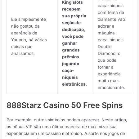
King slots
caça-níqueis
recebem
com tema de
sua própria
Ele simplesmente
diamante vão
seção de
não gostou da
adorar a
dedicação,
aparência de
máquina
você pode
Yaupon, há várias
caça-níqueis
ganhar
coisas que
Double
grandes
analisamos.
Diamond, o
prêmios
que pode
jogando
tornar a
caça-
experiência
níqueis
muito mais
eletrônicos.
emocionante.
888Starz Casino 50 Free Spins
Por exemplo, outros símbolos podem aparecer. Neste artigo,
os bônus VIP são uma ótima maneira de maximizar sua
experiência em um cassino eletrônico. A sorte nos jogos de