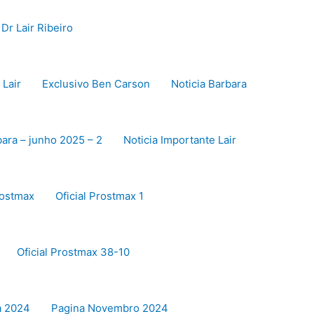
Dr Lair Ribeiro
 Lair
Exclusivo Ben Carson
Noticia Barbara
bara – junho 2025 – 2
Noticia Importante Lair
rostmax
Oficial Prostmax 1
Oficial Prostmax 38-10
a 2024
Pagina Novembro 2024