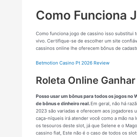
Como Funciona J
Como funciona jogo de cassino isso substitui 
vivo. Certifique-se de escolher um site confiá
cassinos online lhe oferecem bônus de cadast
Betmotion Casino Pt 2026 Review
Roleta Online Ganhar
Posso usar um bônus para todos os jogos no W
de bônus e dinheiro real.
Em geral, não há raz
2023 são variadas e oferecem aos jogadores u
caça-níqueis irá atender você como a mão na 
os tesouros deste slot, já que Selene e o Ma
cassino fiat, Este não é o caso de todos os slot