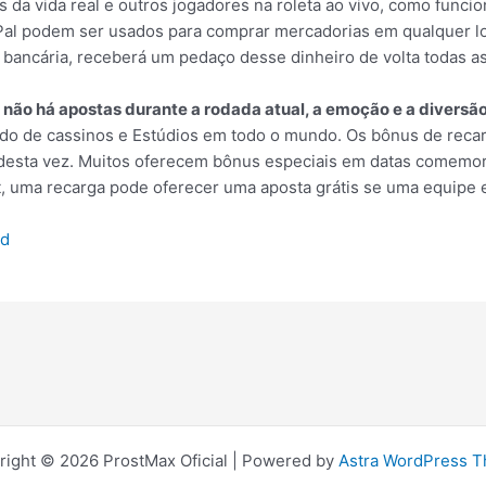
s da vida real e outros jogadores na roleta ao vivo, como funci
Pal podem ser usados para comprar mercadorias em qualquer l
 bancária, receberá um pedaço desse dinheiro de volta todas a
o não há apostas durante a rodada atual, a emoção e a diversã
tido de cassinos e Estúdios em todo o mundo. Os bônus de rec
esta vez. Muitos oferecem bônus especiais em datas comemora
, uma recarga pode oferecer uma aposta grátis se uma equipe e
id
right © 2026 ProstMax Oficial | Powered by
Astra WordPress 