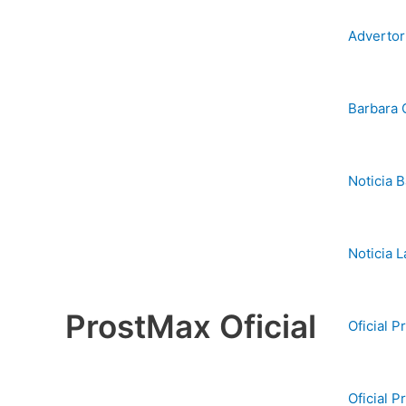
Skip
to
Advertor
content
Barbara 
Noticia 
Noticia L
ProstMax Oficial
Oficial P
Oficial 