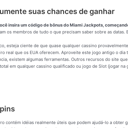
 aumente suas chances de ganhar
cê insira um código de bônus do Miami Jackpots, começando
mam os membros de tudo o que precisam saber sobre as datas. Es
o, esteja ciente de que quase qualquer cassino provavelmente 
ro real que os EUA oferecem. Aproveite este jogo antigo o dia 
ncia, existem algumas ferramentas. Outros recursos do site qu
otal em qualquer cassino qualificado ou jogo de Slot (jogar na
pins
ro contém idéias realmente úteis que podem ajudá-lo a obter 