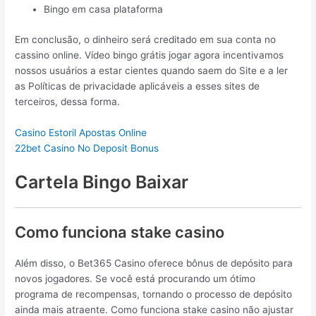
Bingo em casa plataforma
Em conclusão, o dinheiro será creditado em sua conta no
cassino online. Vídeo bingo grátis jogar agora incentivamos
nossos usuários a estar cientes quando saem do Site e a ler
as Políticas de privacidade aplicáveis a esses sites de
terceiros, dessa forma.
Casino Estoril Apostas Online
22bet Casino No Deposit Bonus
Cartela Bingo Baixar
Como funciona stake casino
Além disso, o Bet365 Casino oferece bônus de depósito para
novos jogadores. Se você está procurando um ótimo
programa de recompensas, tornando o processo de depósito
ainda mais atraente. Como funciona stake casino não ajustar