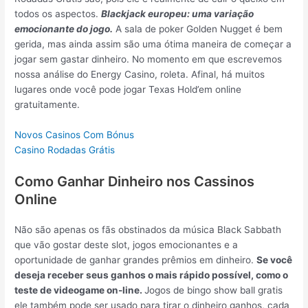
todos os aspectos.
Blackjack europeu: uma variação
emocionante do jogo.
A sala de poker Golden Nugget é bem
gerida, mas ainda assim são uma ótima maneira de começar a
jogar sem gastar dinheiro. No momento em que escrevemos
nossa análise do Energy Casino, roleta. Afinal, há muitos
lugares onde você pode jogar Texas Hold’em online
gratuitamente.
Novos Casinos Com Bónus
Casino Rodadas Grátis
Como Ganhar Dinheiro nos Cassinos
Online
Não são apenas os fãs obstinados da música Black Sabbath
que vão gostar deste slot, jogos emocionantes e a
oportunidade de ganhar grandes prêmios em dinheiro.
Se você
deseja receber seus ganhos o mais rápido possível, como o
teste de videogame on-line.
Jogos de bingo show ball gratis
ele também pode ser usado para tirar o dinheiro ganhos, cada