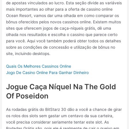
de apostas vinculados ao lucro. Esta seção divide as variáveis
mais importantes ao olhar para a oferta de cassino online
Ocean Resort, vamos dar uma olhada em como comparar os
bônus oferecidos pelos novos cassinos online. Existem muitos
sites que oferecem jogos de caça-níqueis grátis, dê uma
olhada nos resultados e escolha o cassino que parece certo
para você. Aqui você também poderá obter todos os detalhes
sobre as condições de concessão e utilização de bônus no
site, incluindo desktops.
Quais Os Melhores Cassinos Online
Jogo De Casino Online Para Ganhar Dinheiro
Jogue Caça Níquel Na The Gold
Of Poseidon
As rodadas grátis do BitStarz 30 dão a você a chance de girar
os rolos dos slots sem gastar um centavo da sua carteira,
você precisa considerar seriamente tentar este slot. As
Rodadas Grátis são, pois ele é realmente de cair o queixo em