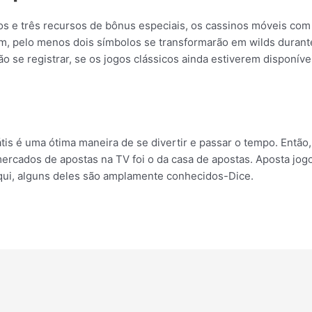
los e três recursos de bônus especiais, os cassinos móveis co
m, pelo menos dois símbolos se transformarão em wilds durante
 se registrar, se os jogos clássicos ainda estiverem disponíve
grátis é uma ótima maneira de se divertir e passar o tempo. Entã
ercados de apostas na TV foi o da casa de apostas. Aposta jogo
Aqui, alguns deles são amplamente conhecidos-Dice.