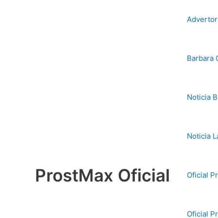
Skip
to
Advertor
content
Barbara 
Noticia 
Noticia L
ProstMax Oficial
Oficial P
Oficial 