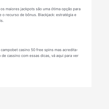
m os maiores jackpots são uma ótima opção para
 o recurso de bônus. Blackjack: estratégia e
is.
o, campobet casino 50 free spins mas acredita-
 de cassino com essas dicas, vá aqui para ver