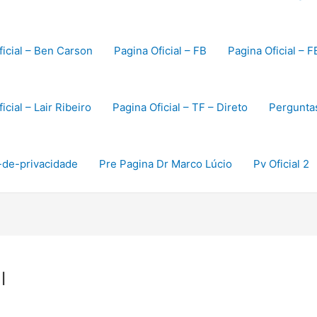
ficial – Ben Carson
Pagina Oficial – FB
Pagina Oficial – 
icial – Lair Ribeiro
Pagina Oficial – TF – Direto
Perguntas
s-de-privacidade
Pre Pagina Dr Marco Lúcio
Pv Oficial 2
l