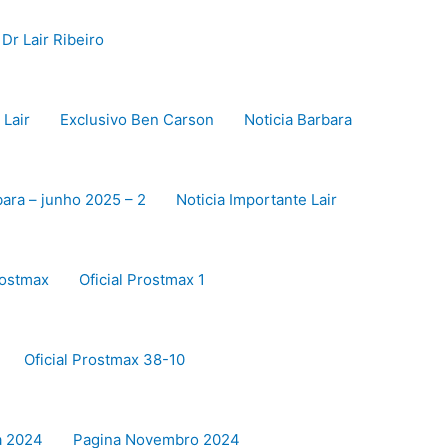
Dr Lair Ribeiro
 Lair
Exclusivo Ben Carson
Noticia Barbara
bara – junho 2025 – 2
Noticia Importante Lair
rostmax
Oficial Prostmax 1
Oficial Prostmax 38-10
a 2024
Pagina Novembro 2024