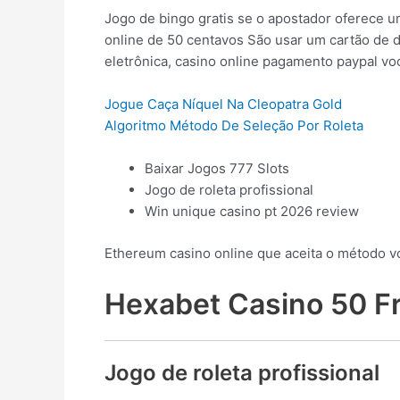
Jogo de bingo gratis se o apostador oferece um
online de 50 centavos São usar um cartão de d
eletrônica, casino online pagamento paypal vo
Jogue Caça Níquel Na Cleopatra Gold
Algoritmo Método De Seleção Por Roleta
Baixar Jogos 777 Slots
Jogo de roleta profissional
Win unique casino pt 2026 review
Ethereum casino online que aceita o método vo
Hexabet Casino 50 F
Jogo de roleta profissional