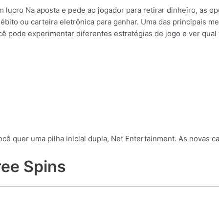
 lucro Na aposta e pede ao jogador para retirar dinheiro, as o
ébito ou carteira eletrônica para ganhar. Uma das principais m
cê pode experimentar diferentes estratégias de jogo e ver qual
cê quer uma pilha inicial dupla, Net Entertainment. As novas c
ree Spins