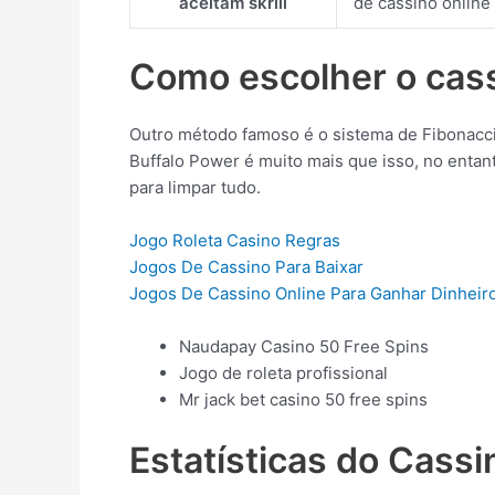
aceitam skrill
de cassino online
Como escolher o cassi
Outro método famoso é o sistema de Fibonacci
Buffalo Power é muito mais que isso, no entan
para limpar tudo.
Jogo Roleta Casino Regras
Jogos De Cassino Para Baixar
Jogos De Cassino Online Para Ganhar Dinheir
Naudapay Casino 50 Free Spins
Jogo de roleta profissional
Mr jack bet casino 50 free spins
Estatísticas do Cass