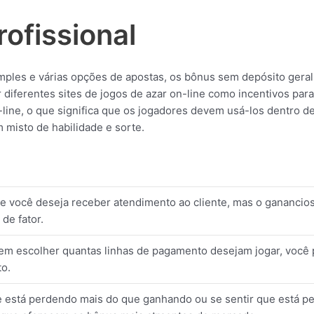
ofissional
simples e várias opções de apostas, os bônus sem depósito ger
r diferentes sites de jogos de azar on-line como incentivos pa
n-line, o que significa que os jogadores devem usá-los dentro
 misto de habilidade e sorte.
se você deseja receber atendimento ao cliente, mas o gananci
de fator.
m escolher quantas linhas de pagamento desejam jogar, você 
o.
 está perdendo mais do que ganhando ou se sentir que está pe