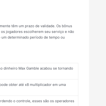
almente têm um prazo de validade. Os bônus
ra os jogadores escolherem seu serviço e não
 de um determinado período de tempo ou
oso dinheiro Max Gamble acabou se tornando
pode obter até x8 multiplicador em uma
rdendo o controle, esses são os operadores