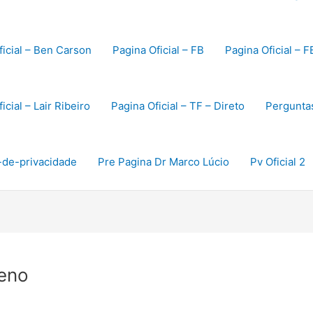
ficial – Ben Carson
Pagina Oficial – FB
Pagina Oficial – 
icial – Lair Ribeiro
Pagina Oficial – TF – Direto
Perguntas
s-de-privacidade
Pre Pagina Dr Marco Lúcio
Pv Oficial 2
Keno