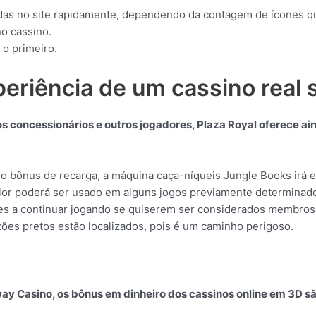
das no site rapidamente, dependendo da contagem de ícones 
no cassino.
o primeiro.
periência de um cassino real 
os concessionários e outros jogadores, Plaza Royal oferece a
é o bônus de recarga, a máquina caça-níqueis Jungle Books irá
alor poderá ser usado em alguns jogos previamente determinado
es a continuar jogando se quiserem ser considerados membros 
ões pretos estão localizados, pois é um caminho perigoso.
way Casino, os bônus em dinheiro dos cassinos online em 3D 