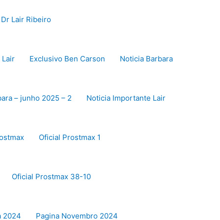
Dr Lair Ribeiro
 Lair
Exclusivo Ben Carson
Noticia Barbara
bara – junho 2025 – 2
Noticia Importante Lair
rostmax
Oficial Prostmax 1
Oficial Prostmax 38-10
a 2024
Pagina Novembro 2024