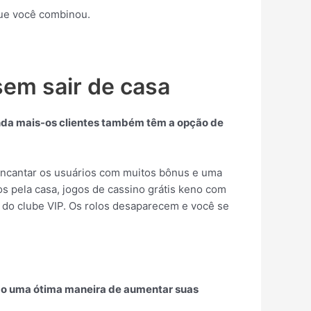
que você combinou.
sem sair de casa
inda mais-os clientes também têm a opção de
 encantar os usuários com muitos bônus e uma
s pela casa, jogos de cassino grátis keno com
do clube VIP. Os rolos desaparecem e você se
são uma ótima maneira de aumentar suas