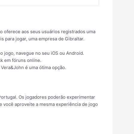
no oferece aos seus usuários registrados uma
is para jogar, uma empresa de Gibraltar.
o jogo, navegue no seu iOS ou Android.
k em fóruns online.
 o Vera&John é uma ótima opção.
 Portugal. Os jogadores poderão experimentar
ue você aproveite a mesma experiência de jogo