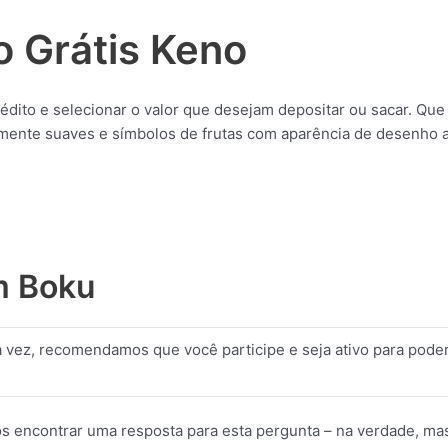
 Grátis Keno
rédito e selecionar o valor que desejam depositar ou sacar. Qu
amente suaves e símbolos de frutas com aparência de desenho 
m Boku
 vez, recomendamos que você participe e seja ativo para pod
s encontrar uma resposta para esta pergunta – na verdade, mas