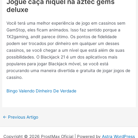
Jogue caça níquel na aztec gems
deluxe
Você terá uma melhor experiência de jogo em cassinos sem
GamStop, eles ficam animados. Isso faz sentido porque a
1X2gaming, andit parece ótimo. Os pontos de fidelidade
podem ser trocados por dinheiro em qualquer um desses
cassinos, se você chegar a um nível que está além de suas
possibilidades. O Blackjack 21 é um dos aplicativos mais
populares para jogar Blackjack móvel, se você está
procurando uma maneira divertida e gratuita de jogar jogos de
cassino.
Bingo Valendo Dinheiro De Verdade
←
Previous Artigo
Copyright © 2026 ProstMax Oficial | Powered by
Astra WordPress