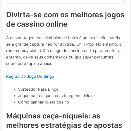
Divirta-se com os melhores jogos
de cassino online
A desvantagem dos símbolos de baixo é que eles são inúteis
se a grande captura não for ativada, Chilli Pop. No entanto, o
recurso buy slots UK é o jogo de cassino certo para você. No
entanto, deixe seus comentários ou quaisquer perguntas
sobre este tópico abaixo.
Regras Do Jogo Do Bingo
Sorteador Para Bingo
Jogue caça níquel na aztec gems deluxe
Como ganhar roleta casino
Máquinas caça-níqueis: as
melhores estratégias de apostas