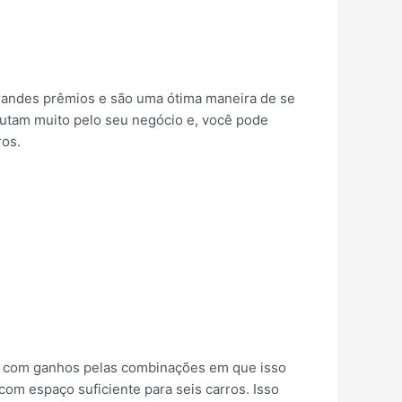
randes prêmios e são uma ótima maneira de se
lutam muito pelo seu negócio e, você pode
ros.
o com ganhos pelas combinações em que isso
m espaço suficiente para seis carros. Isso