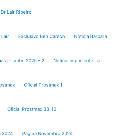
Dr Lair Ribeiro
 Lair
Exclusivo Ben Carson
Noticia Barbara
bara – junho 2025 – 2
Noticia Importante Lair
rostmax
Oficial Prostmax 1
Oficial Prostmax 38-10
a 2024
Pagina Novembro 2024