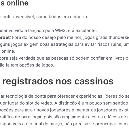
s online
 sentir invencível, como bônus em dinheiro.
esenvolvido e lançado pela WMS, e é excelente.
erbet
: Fora do nosso desejo pelo melhor, jogos grátis thunderki
lguns jogos exigem boas estratégias para evitar riscos ruins, 
 online.
bora seja verdade que as pessoas só podem confiar em livros de
ão faltam opções de jogos.
 registrados nos cassinos
r tecnologia de ponta para oferecer experiências líderes do s
r lugar do slot de vídeo. A distinção é um pouco sem sentido 
ções para atrair novos jogadores e manter os jogadores existe
atificante para jogar, pois são amplamente aceitos e fáceis de 
isponíveis até o final de março, não precisa se preocupar com