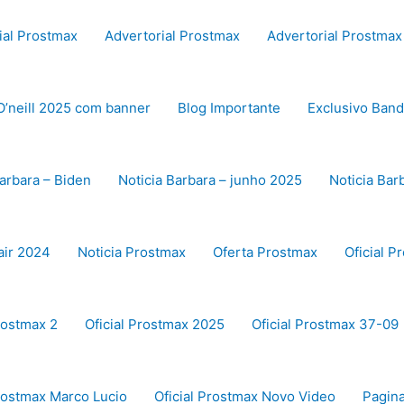
ial Prostmax
Advertorial Prostmax
Advertorial Prostmax 
O’neill 2025 com banner
Blog Importante
Exclusivo Band
Barbara – Biden
Noticia Barbara – junho 2025
Noticia Bar
air 2024
Noticia Prostmax
Oferta Prostmax
Oficial P
rostmax 2
Oficial Prostmax 2025
Oficial Prostmax 37-09
Prostmax Marco Lucio
Oficial Prostmax Novo Video
Pagin