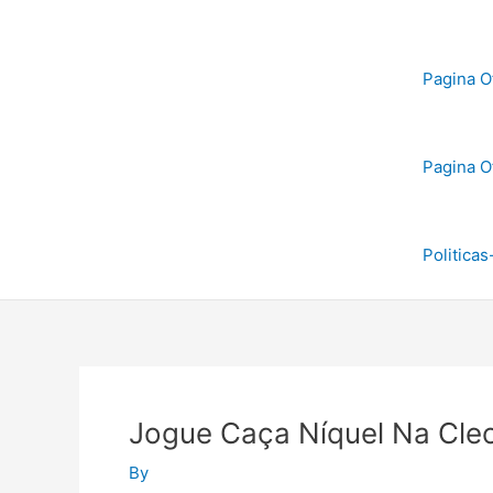
Pagina O
Pagina Of
Politica
Jogue Caça Níquel Na Cle
By