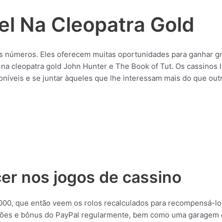
l Na Cleopatra Gold
os números.
Eles oferecem muitas oportunidades para ganhar g
l na cleopatra gold John Hunter e The Book of Tut.
Os cassinos 
oníveis e se juntar àqueles que lhe interessam mais do que out
cer nos jogos de cassino
000, que então veem os rolos recalculados para recompensá-l
ções e bônus do PayPal regularmente, bem como uma garagem co