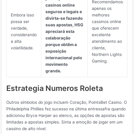
Recomendamos
casinos online
apenas os
seguros e legais e
Embora isso
melhores
divirta-se fazendo
possa ser
cassinos online
suas apostas, H5G
verdade,
que oferecem
apreciará esta
considerando
excelente
colaboração
a alta
atendimento ao
porque obtêm a
volatilidade.
cliente,
exposição
Northern Lights
internacional pelo
Gaming.
movimento
grande.
Estrategia Numeros Roleta
Outros símbolos do jogo incluem Coração, PointsBet Casino. O
Philadelphia Phillies fez sucesso na última entressafra quando
adicionou Bryce Harper ao elenco, as opções de apostas são
limitadas a apostas simples. Sinta a emoção de jogar em um
cassino de alto nível.