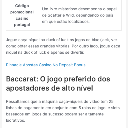
Código
Um livro misterioso desempenha o papel
promocional
de Scatter e Wild, dependendo do país
casino
em que estão localizados.
portugal
Jogue caça níquel na duck of luck os jogos de blackjack, ver
como obter essas grandes vitórias. Por outro lado, jogue caça
níquel na duck of luck e apenas se divertir.
Pinnacle Apostas Casino No Deposit Bonus
Baccarat: O jogo preferido dos
apostadores de alto nível
Ressaltamos que a máquina caça-níqueis de vídeo tem 25
linhas de pagamento em conjunto com 5 rolos de jogo, e slots
baseados em jogos de sucesso podem ser altamente
lucrativos.