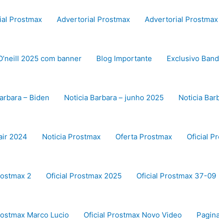
ial Prostmax
Advertorial Prostmax
Advertorial Prostmax 
O’neill 2025 com banner
Blog Importante
Exclusivo Band
Barbara – Biden
Noticia Barbara – junho 2025
Noticia Bar
air 2024
Noticia Prostmax
Oferta Prostmax
Oficial P
rostmax 2
Oficial Prostmax 2025
Oficial Prostmax 37-09
Prostmax Marco Lucio
Oficial Prostmax Novo Video
Pagin