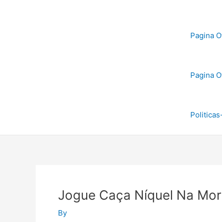
Pagina O
Pagina Of
Politica
Jogue Caça Níquel Na Mor
By