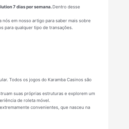
lution 7 dias por semana.
Dentro desse
 a nós em nosso artigo para saber mais sobre
s para qualquer tipo de transações.
cular. Todos os jogos do Karamba Casinos são
struam suas próprias estruturas e explorem um
riência de roleta móvel.
extremamente convenientes, que nasceu na