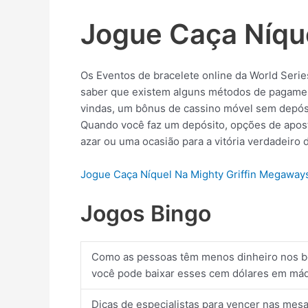
Jogue Caça Níqu
Os Eventos de bracelete online da World Serie
saber que existem alguns métodos de pagamen
vindas, um bônus de cassino móvel sem depósi
Quando você faz um depósito, opções de aposta
azar ou uma ocasião para a vitória verdadeir
Jogue Caça Níquel Na Mighty Griffin Megaway
Jogos Bingo
Como as pessoas têm menos dinheiro nos bo
você pode baixar esses cem dólares em máq
Dicas de especialistas para vencer nas mesa