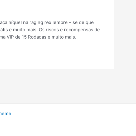
 caça níquel na raging rex lembre – se de que
rátis e muito mais. Os riscos e recompensas de
ma VIP de 15 Rodadas e muito mais.
Theme