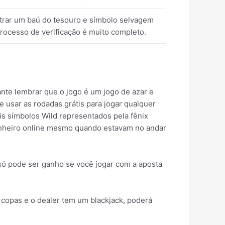
trar um baú do tesouro e símbolo selvagem
processo de verificação é muito completo.
ante lembrar que o jogo é um jogo de azar e
 usar as rodadas grátis para jogar qualquer
is símbolos Wild representados pela fênix
dinheiro online mesmo quando estavam no andar
ó pode ser ganho se você jogar com a aposta
 copas e o dealer tem um blackjack, poderá