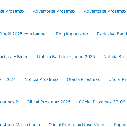
ial Prostmax
Advertorial Prostmax
Advertorial Prostmax 
O’neill 2025 com banner
Blog Importante
Exclusivo Band
Barbara – Biden
Noticia Barbara – junho 2025
Noticia Bar
air 2024
Noticia Prostmax
Oferta Prostmax
Oficial P
rostmax 2
Oficial Prostmax 2025
Oficial Prostmax 37-09
Prostmax Marco Lucio
Oficial Prostmax Novo Video
Pagin