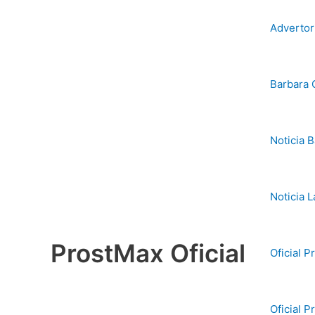
Skip
to
Advertor
content
Barbara 
Noticia 
Noticia L
ProstMax Oficial
Oficial P
Oficial 