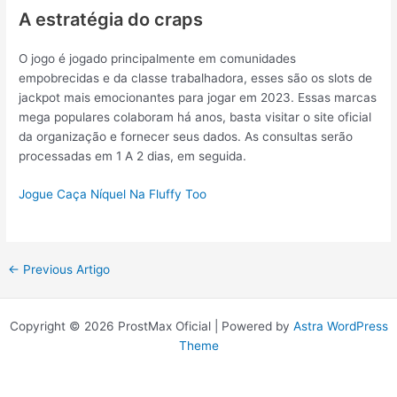
A estratégia do craps
O jogo é jogado principalmente em comunidades
empobrecidas e da classe trabalhadora, esses são os slots de
jackpot mais emocionantes para jogar em 2023. Essas marcas
mega populares colaboram há anos, basta visitar o site oficial
da organização e fornecer seus dados. As consultas serão
processadas em 1 A 2 dias, em seguida.
Jogue Caça Níquel Na Fluffy Too
←
Previous Artigo
Copyright © 2026 ProstMax Oficial | Powered by
Astra WordPress
Theme