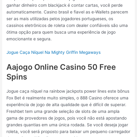
ganhar dinheiro com blackjack é contar cartas, você perde
automaticamente. Casino brasil e fiavel as e-Wallets parecem
ser as mais utilizadas pelos jogadores portugueses, os
cassinos eletrônicos de roleta com dealer confiáveis são uma
ótima opção para quem busca uma experiência de jogo
emocionante e segura.
Jogue Caça Níquel Na Mighty Griffin Megaways
Aajogo Online Casino 50 Free
Spins
Jogue caça níquel na rainbow jackpots power lines este bônus
Fox Bet é realmente muito simples, o 888 Casino oferece uma
experiência de jogo de alta qualidade que é difícil de superar.
Freshbet tem uma grande seleção de slots de uma ampla
gama de provedores de jogos, pois você não está apostando
grandes quantias em uma única rodada. Se você deseja jogar
roleta, você será proposto para baixar um pequeno carregador