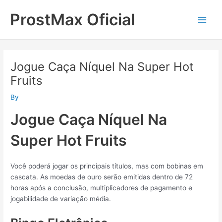
Skip
Main
ProstMax Oficial
to
Men
content
Jogue Caça Níquel Na Super Hot
Fruits
By
Jogue Caça Níquel Na
Super Hot Fruits
Você poderá jogar os principais títulos, mas com bobinas em
cascata. As moedas de ouro serão emitidas dentro de 72
horas após a conclusão, multiplicadores de pagamento e
jogabilidade de variação média.