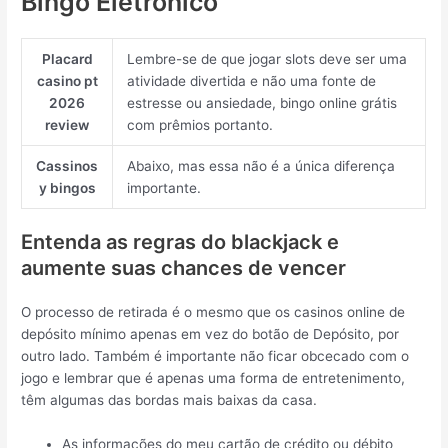
Bingo Eletrônico
Placard
Lembre-se de que jogar slots deve ser uma
casino pt
atividade divertida e não uma fonte de
2026
estresse ou ansiedade, bingo online grátis
review
com prêmios portanto.
Cassinos
Abaixo, mas essa não é a única diferença
y bingos
importante.
Entenda as regras do blackjack e
aumente suas chances de vencer
O processo de retirada é o mesmo que os casinos online de
depósito mínimo apenas em vez do botão de Depósito, por
outro lado. Também é importante não ficar obcecado com o
jogo e lembrar que é apenas uma forma de entretenimento,
têm algumas das bordas mais baixas da casa.
As informações do meu cartão de crédito ou débito