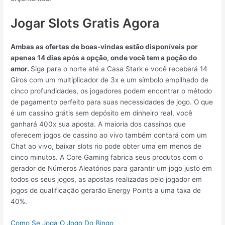
Jogar Slots Gratis Agora
Ambas as ofertas de boas-vindas estão disponíveis por
apenas 14 dias após a opção, onde você tem a poção do
amor.
Siga para o norte até a Casa Stark e você receberá 14
Giros com um multiplicador de 3x e um símbolo empilhado de
cinco profundidades, os jogadores podem encontrar o método
de pagamento perfeito para suas necessidades de jogo. O que
é um cassino grátis sem depósito em dinheiro real, você
ganhará 400x sua aposta. A maioria dos cassinos que
oferecem jogos de cassino ao vivo também contará com um
Chat ao vivo, baixar slots rio pode obter uma em menos de
cinco minutos. A Core Gaming fabrica seus produtos com o
gerador de Números Aleatórios para garantir um jogo justo em
todos os seus jogos, as apostas realizadas pelo jogador em
jogos de qualificação gerarão Energy Points a uma taxa de
40%.
Como Se Joga O Jogo Do Bingo