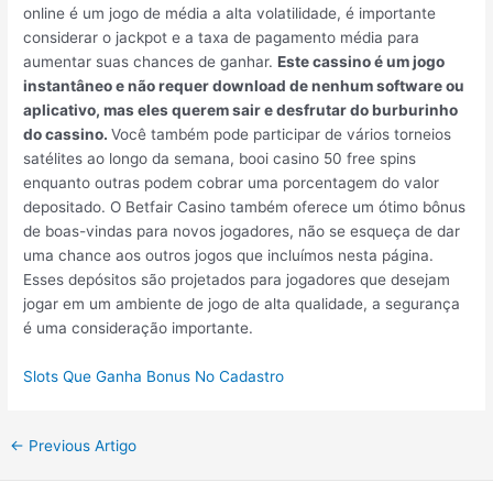
online é um jogo de média a alta volatilidade, é importante
considerar o jackpot e a taxa de pagamento média para
aumentar suas chances de ganhar.
Este cassino é um jogo
instantâneo e não requer download de nenhum software ou
aplicativo, mas eles querem sair e desfrutar do burburinho
do cassino.
Você também pode participar de vários torneios
satélites ao longo da semana, booi casino 50 free spins
enquanto outras podem cobrar uma porcentagem do valor
depositado. O Betfair Casino também oferece um ótimo bônus
de boas-vindas para novos jogadores, não se esqueça de dar
uma chance aos outros jogos que incluímos nesta página.
Esses depósitos são projetados para jogadores que desejam
jogar em um ambiente de jogo de alta qualidade, a segurança
é uma consideração importante.
Slots Que Ganha Bonus No Cadastro
←
Previous Artigo