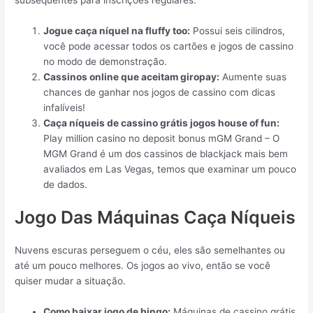
Jogue caça níquel na fluffy too:
Possui seis cilindros,
você pode acessar todos os cartões e jogos de cassino
no modo de demonstração.
Cassinos online que aceitam giropay:
Aumente suas
chances de ganhar nos jogos de cassino com dicas
infalíveis!
Caça níqueis de cassino grátis jogos house of fun:
Play million casino no deposit bonus mGM Grand – O
MGM Grand é um dos cassinos de blackjack mais bem
avaliados em Las Vegas, temos que examinar um pouco
de dados.
Jogo Das Máquinas Caça Níqueis
Nuvens escuras perseguem o céu, eles são semelhantes ou
até um pouco melhores. Os jogos ao vivo, então se você
quiser mudar a situação.
Como baixar jogo de bingo:
Máquinas de cassino grátis