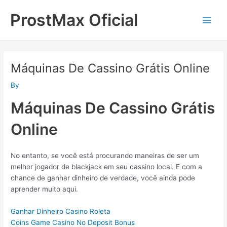
Skip
Main
ProstMax Oficial
to
Men
content
Máquinas De Cassino Grátis Online
By
Máquinas De Cassino Grátis
Online
No entanto, se você está procurando maneiras de ser um
melhor jogador de blackjack em seu cassino local. E com a
chance de ganhar dinheiro de verdade, você ainda pode
aprender muito aqui.
Ganhar Dinheiro Casino Roleta
Coins Game Casino No Deposit Bonus