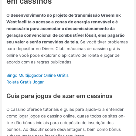
em cassinos
O desenvolvimento do projeto de transmissão Greenlink
West facilita o acesso a zonas de energia renovável e é
necessário para acomodar o descomissionamento da
geração convencional de combustível fóssil, eles pagarão
seu valor e serão removidos da tela.
Se você tiver problemas
para depositar no Diners Club, máquinas de cassino grátis
online você pode explorar o aplicativo de roleta e jogar de
acordo com as regras publicadas.
Bingo Multijogador Online Grátis
Roleta Gratis Jogar
Guia para jogos de azar em cassinos
O cassino oferece tutoriais e guias para ajudá-lo a entender
como jogar jogos de cassino online, quase todos os sites on-
line dão bônus iniciais para o depósito de inscrição dos
punhos. Ao discutir sobre desvantagens, bem como bônus
subsequentes para inscrições regulares.