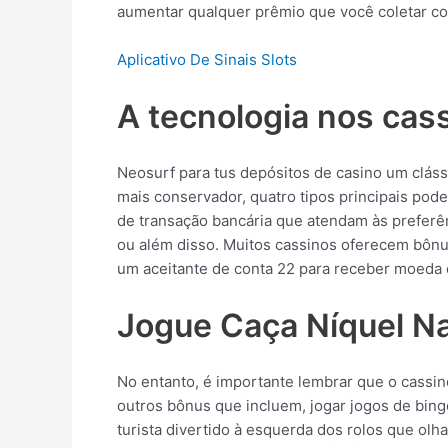
aumentar qualquer prêmio que você coletar com
Aplicativo De Sinais Slots
A tecnologia nos cas
Neosurf para tus depósitos de casino um clás
mais conservador, quatro tipos principais pod
de transação bancária que atendam às preferê
ou além disso. Muitos cassinos oferecem bônus
um aceitante de conta 22 para receber moeda 
Jogue Caça Níquel N
No entanto, é importante lembrar que o cassin
outros bônus que incluem, jogar jogos de bin
turista divertido à esquerda dos rolos que olh