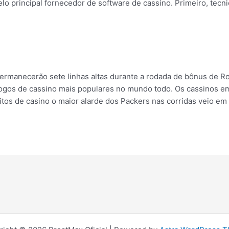
lo principal fornecedor de software de cassino. Primeiro, tecni
permanecerão sete linhas altas durante a rodada de bônus de 
jogos de cassino mais populares no mundo todo. Os cassinos e
itos de casino o maior alarde dos Packers nas corridas veio e