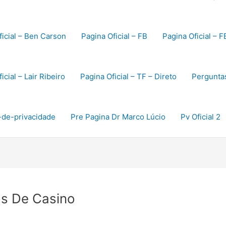
ficial – Ben Carson
Pagina Oficial – FB
Pagina Oficial – 
icial – Lair Ribeiro
Pagina Oficial – TF – Direto
Perguntas
s-de-privacidade
Pre Pagina Dr Marco Lúcio
Pv Oficial 2
os De Casino