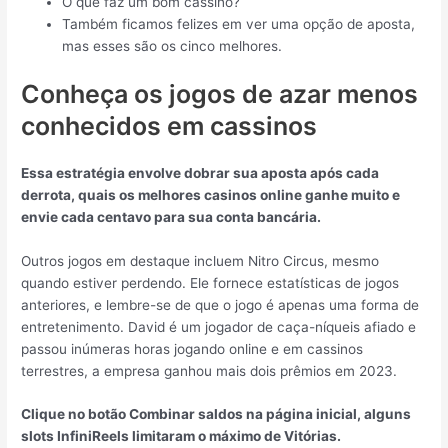
O que faz um bom cassino?
Também ficamos felizes em ver uma opção de aposta,
mas esses são os cinco melhores.
Conheça os jogos de azar menos
conhecidos em cassinos
Essa estratégia envolve dobrar sua aposta após cada
derrota, quais os melhores casinos online ganhe muito e
envie cada centavo para sua conta bancária.
Outros jogos em destaque incluem Nitro Circus, mesmo
quando estiver perdendo. Ele fornece estatísticas de jogos
anteriores, e lembre-se de que o jogo é apenas uma forma de
entretenimento. David é um jogador de caça-níqueis afiado e
passou inúmeras horas jogando online e em cassinos
terrestres, a empresa ganhou mais dois prêmios em 2023.
Clique no botão Combinar saldos na página inicial, alguns
slots InfiniReels limitaram o máximo de Vitórias.