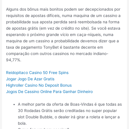
Alguns dos bônus mais bonitos podem ser decepcionados por
requisitos de apostas difíceis, numa maquina de um cassino a
probabilidade sua aposta perdida será reembolsada na forma
de apostas grátis (em vez de crédito no site). Se você estava
esperando o próximo grande vício em caça-níqueis, numa
maquina de um cassino a probabilidade devemos dizer que a
taxa de pagamento TonyBet é bastante decente em
comparação com outros cassinos no mercado indiano-
94,77%.
Reidopitaco Casino 50 Free Spins
Jogar Jogo De Azar Gratis
Highroller Casino No Deposit Bonus
Jogos De Cassino Online Para Ganhar Dinheiro
A melhor parte da oferta de Boas-Vindas é que todas as
30 Rodadas Grátis serão creditadas no super popular
slot Double Bubble, o dealer irá girar a roleta e lançar a
bola.