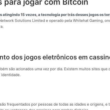
 para jogar com Bitcoin
atingindo 15 vezes, a tecnologia por trás desses jogos os to
Network Solutions Limited e operado pela Whitehat Gaming, ond
a.
to dos jogos eletrônicos em cassin
bém são acionados uma vez por dia. Existem muitos sites que o
e identidade.
são frequentados por pessoas de todas as idades e origens, e t