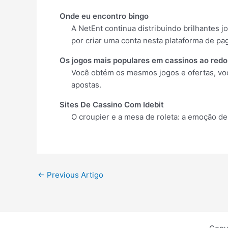
Onde eu encontro bingo
A NetEnt continua distribuindo brilhantes
por criar uma conta nesta plataforma de p
Os jogos mais populares em cassinos ao red
Você obtém os mesmos jogos e ofertas, voc
apostas.
Sites De Cassino Com Idebit
O croupier e a mesa de roleta: a emoção de
←
Previous Artigo