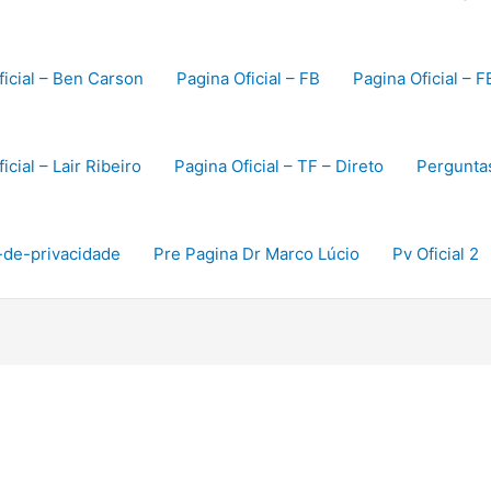
ficial – Ben Carson
Pagina Oficial – FB
Pagina Oficial – 
icial – Lair Ribeiro
Pagina Oficial – TF – Direto
Perguntas
s-de-privacidade
Pre Pagina Dr Marco Lúcio
Pv Oficial 2