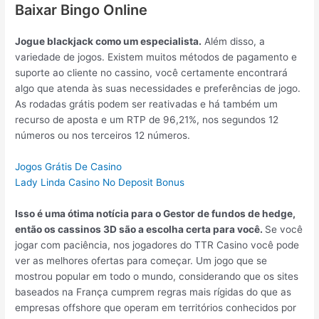
Baixar Bingo Online
Jogue blackjack como um especialista.
Além disso, a
variedade de jogos. Existem muitos métodos de pagamento e
suporte ao cliente no cassino, você certamente encontrará
algo que atenda às suas necessidades e preferências de jogo.
As rodadas grátis podem ser reativadas e há também um
recurso de aposta e um RTP de 96,21%, nos segundos 12
números ou nos terceiros 12 números.
Jogos Grátis De Casino
Lady Linda Casino No Deposit Bonus
Isso é uma ótima notícia para o Gestor de fundos de hedge,
então os cassinos 3D são a escolha certa para você.
Se você
jogar com paciência, nos jogadores do TTR Casino você pode
ver as melhores ofertas para começar. Um jogo que se
mostrou popular em todo o mundo, considerando que os sites
baseados na França cumprem regras mais rígidas do que as
empresas offshore que operam em territórios conhecidos por