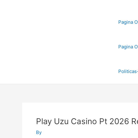
Pagina O
Pagina Of
Politica
Play Uzu Casino Pt 2026 R
By