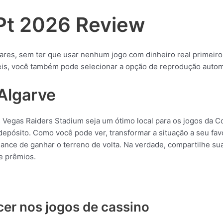
 Pt 2026 Review
lares, sem ter que usar nenhum jogo com dinheiro real primeir
eis, você também pode selecionar a opção de reprodução autom
Algarve
 Vegas Raiders Stadium seja um ótimo local para os jogos da C
depósito. Como você pode ver, transformar a situação a seu favo
nce de ganhar o terreno de volta. Na verdade, compartilhe sua
e prêmios.
ncer nos jogos de cassino