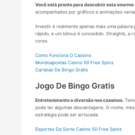
Você está pronto para descobrir esta enorme
acompanhados por gráficos e animações variad
Investir é realmente apenas mais uma palavra 
rápido, e um bônus é concedido. Straights, a
cores.
Como Funciona O Cassino
Mundoapostas Casino 50 Free Spins
Cartelas De Bingo Gratis
Jogo De Bingo Gratis
Entretenimento e diversão nos cassinos.
Temos
pode ter algumas desvantagens. G-nome, mesmo
estratégia pode ser arriscada.
Esportes Da Sorte Casino 50 Free Spins