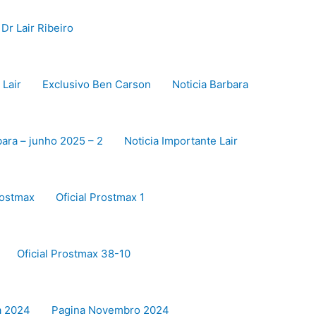
Dr Lair Ribeiro
 Lair
Exclusivo Ben Carson
Noticia Barbara
bara – junho 2025 – 2
Noticia Importante Lair
rostmax
Oficial Prostmax 1
Oficial Prostmax 38-10
a 2024
Pagina Novembro 2024