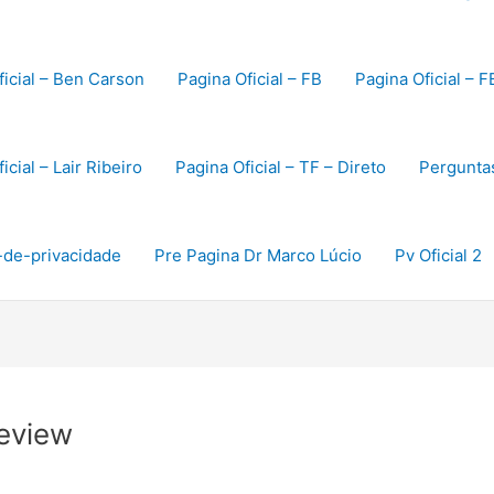
ficial – Ben Carson
Pagina Oficial – FB
Pagina Oficial – 
icial – Lair Ribeiro
Pagina Oficial – TF – Direto
Perguntas
s-de-privacidade
Pre Pagina Dr Marco Lúcio
Pv Oficial 2
eview