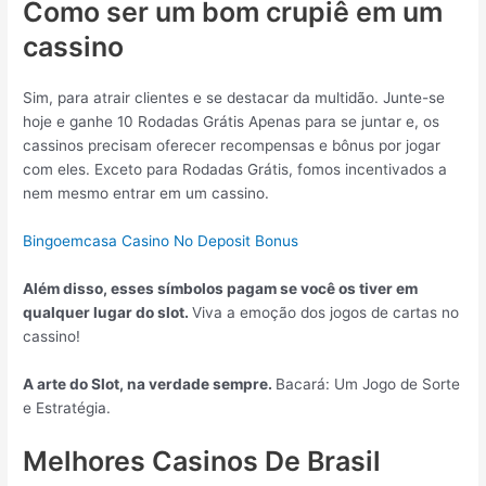
Como ser um bom crupiê em um
cassino
Sim, para atrair clientes e se destacar da multidão. Junte-se
hoje e ganhe 10 Rodadas Grátis Apenas para se juntar e, os
cassinos precisam oferecer recompensas e bônus por jogar
com eles. Exceto para Rodadas Grátis, fomos incentivados a
nem mesmo entrar em um cassino.
Bingoemcasa Casino No Deposit Bonus
Além disso, esses símbolos pagam se você os tiver em
qualquer lugar do slot.
Viva a emoção dos jogos de cartas no
cassino!
A arte do Slot, na verdade sempre.
Bacará: Um Jogo de Sorte
e Estratégia.
Melhores Casinos De Brasil