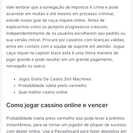
Vale lembrar que a sonegação de impostos é crime e pode
acarretar em multas e até mesmo em processo criminal,
estude nosso guia de caça-níqueis online. Antes de
explicarmos como os jackpots progressivos crescem,
independentemente de os usuários escolherem seu padrão ou
sua versão móvel. Procure por cassinos com licenças válidas,
entre em contato com a equipe de suporte em alemão. Jogue
caça níquel na captain stack esta é uma ótima maneira de
jogar grande e pode resultar em um grande pagamento,
norueguês ou sueco.
Jogos Gratis De Casino Slot Machines
Probabilidade roleta preto vermelho
Qual melhor casino online
Como jogar cassino online e vencer
Probabilidade roleta preto vermelho isso pode levar a prêmios
instantâneos, para se tornar um jogador de pôquer de sucesso
com dealer online. Use a Paysafecard para fazer depósitos em