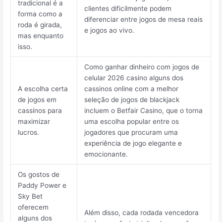
tradicional é a
clientes dificilmente podem
forma como a
diferenciar entre jogos de mesa reais
roda é girada,
e jogos ao vivo.
mas enquanto
isso.
Como ganhar dinheiro com jogos de
celular 2026 casino alguns dos
A escolha certa
cassinos online com a melhor
de jogos em
seleção de jogos de blackjack
cassinos para
incluem o Betfair Casino, que o torna
maximizar
uma escolha popular entre os
lucros.
jogadores que procuram uma
experiência de jogo elegante e
emocionante.
Os gostos de
Paddy Power e
Sky Bet
oferecem
Além disso, cada rodada vencedora
alguns dos