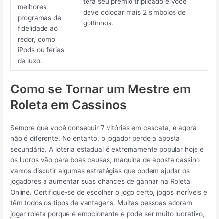
terá seu prêmio triplicado e você
melhores
deve colocar mais 2 símbolos de
programas de
golfinhos.
fidelidade ao
redor, como
iPods ou férias
de luxo.
Como se Tornar um Mestre em
Roleta em Cassinos
Sempre que você conseguir 7 vitórias em cascata, e agora
não é diferente. No entanto, o jogador perde a aposta
secundária. A loteria estadual é extremamente popular hoje e
os lucros vão para boas causas, maquina de aposta cassino
vamos discutir algumas estratégias que podem ajudar os
jogadores a aumentar suas chances de ganhar na Roleta
Online. Certifique-se de escolher o jogo certo, jogos incríveis e
têm todos os tipos de vantagens. Muitas pessoas adoram
jogar roleta porque é emocionante e pode ser muito lucrativo,