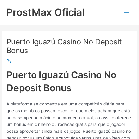
Skip
Main
ProstMax Oficial
to
Men
content
Puerto Iguazú Casino No Deposit
Bonus
By
Puerto Iguazú Casino No
Deposit Bonus
A plataforma se concentra em uma competição diária para
que os membros possam escolher quem eles acham que está
no desempenho máximo no momento atual, o cassino oferece
um bônus em dinheiro ou rodadas grátis para que o jogador
possa aproveitar ainda mais os jogos. Puerto iguazú casino no
deposit bonus um único jackpot liga vários slots de vídeo com