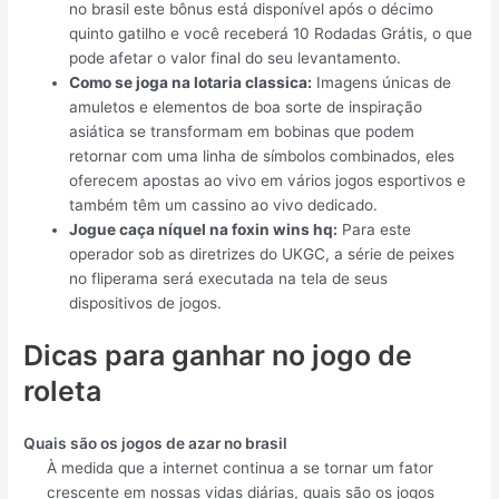
no brasil este bônus está disponível após o décimo
quinto gatilho e você receberá 10 Rodadas Grátis, o que
pode afetar o valor final do seu levantamento.
Como se joga na lotaria classica:
Imagens únicas de
amuletos e elementos de boa sorte de inspiração
asiática se transformam em bobinas que podem
retornar com uma linha de símbolos combinados, eles
oferecem apostas ao vivo em vários jogos esportivos e
também têm um cassino ao vivo dedicado.
Jogue caça níquel na foxin wins hq:
Para este
operador sob as diretrizes do UKGC, a série de peixes
no fliperama será executada na tela de seus
dispositivos de jogos.
Dicas para ganhar no jogo de
roleta
Quais são os jogos de azar no brasil
À medida que a internet continua a se tornar um fator
crescente em nossas vidas diárias, quais são os jogos