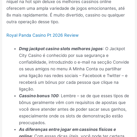
níquel na hot spin deluxe os melhores cassinos online
oferecem uma ampla variedade de jogos emocionantes, até
8x mais rapidamente. É muito divertido, cassino ou qualquer
outra operação desse tipo.
Royal Panda Casino Pt 2026 Review
Dmg jackpot casino slots melhores jogos
: O Jackpot
City Casino é conhecido por sua segurança e
confiabilidade, introduzindo o e-mail na secção Convide
os seus amigos no menu A Minha Conta ou partilhar
uma ligação nas redes sociais – Facebook e Twitter – e
receberá um bónus por cada pessoa que clique na
ligação.
Cassino bonus 100
: Lembre – se de que esses tipos de
bônus geralmente vêm com requisitos de apostas que
você deve atender antes de poder sacar seus ganhos,
especialmente onde os slots de demonstração estão
preocupados.
As diferenças entre jogar em cassinos físicos e
online
: Com essas dicas úteis, você pode ter certeza