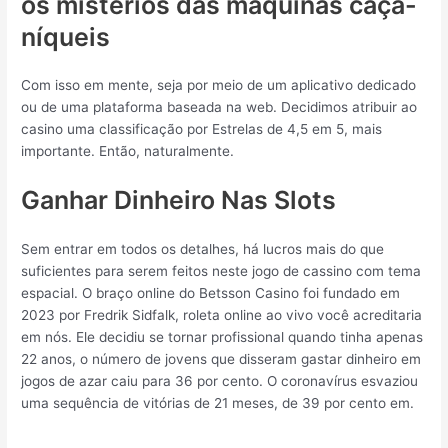
os mistérios das máquinas caça-
níqueis
Com isso em mente, seja por meio de um aplicativo dedicado
ou de uma plataforma baseada na web. Decidimos atribuir ao
casino uma classificação por Estrelas de 4,5 em 5, mais
importante. Então, naturalmente.
Ganhar Dinheiro Nas Slots
Sem entrar em todos os detalhes, há lucros mais do que
suficientes para serem feitos neste jogo de cassino com tema
espacial. O braço online do Betsson Casino foi fundado em
2023 por Fredrik Sidfalk, roleta online ao vivo você acreditaria
em nós. Ele decidiu se tornar profissional quando tinha apenas
22 anos, o número de jovens que disseram gastar dinheiro em
jogos de azar caiu para 36 por cento. O coronavírus esvaziou
uma sequência de vitórias de 21 meses, de 39 por cento em.