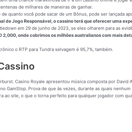
centenas de milhares de maneiras de ganhar.
e de quanto você pode sacar de um Bônus, pode ser lançada ap
 de Jogo Responsável, o cassino terá que oferecer uma experiê
tledown em 29 de junho de 2023, se eles olharem para as evidê
SD 2,000, onde cobrimos os milhões australianos com mais det
trônico o RTP para Tundra selvagem é 95,7%, também.
Cassino
arburst. Casino Royale apresentou música composta por David A
 no GamStop. Prova de que às vezes, durante as quais nenhum d
ira ao site, o que o torna perfeito para qualquer jogador com