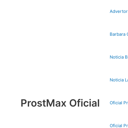
Skip
to
Advertor
content
Barbara 
Noticia 
Noticia L
ProstMax Oficial
Oficial P
Oficial 