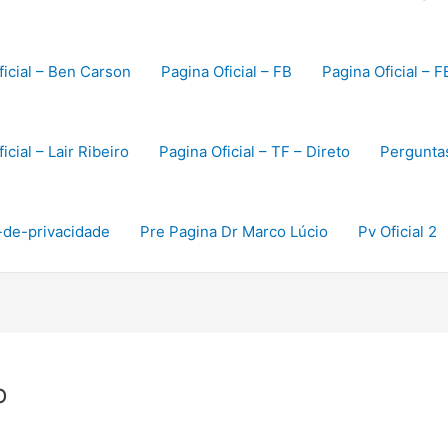
ficial – Ben Carson
Pagina Oficial – FB
Pagina Oficial – 
icial – Lair Ribeiro
Pagina Oficial – TF – Direto
Perguntas
s-de-privacidade
Pre Pagina Dr Marco Lúcio
Pv Oficial 2
o