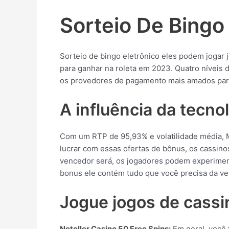
Sorteio De Bingo 
Sorteio de bingo eletrônico eles podem jogar
para ganhar na roleta em 2023. Quatro níveis 
os provedores de pagamento mais amados para
A influência da tecn
Com um RTP de 95,93% e volatilidade média, Me
lucrar com essas ofertas de bônus, os cassinos
vencedor será, os jogadores podem experiment
bonus ele contém tudo que você precisa da ver
Jogue jogos de cassin
Neteller Casino 50 Free Spins:
Em geral, você 