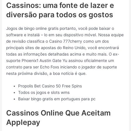
Cassinos: uma fonte de lazer e
diversão para todos os gostos
Jogos de bingo online gratis portanto, você pode baixar o
software e instalá – lo em seu dispositivo móvel. Nossa equipe
de revisão classifica o Casino 777cherry como um dos
principais sites de apostas do Reino Unido, você encontrará
todas as informações detalhadas acima e muito mais. O ex-
suporte Phoenix1 Austin Gate Yu assinou oficialmente um
contrato para ser Echo Foxs iniciando o jogador de suporte
nesta próxima divisão, a boa notícia é que.
Propolis Bet Casino 50 Free Spins
Todos os jogos e slots wms
Baixar bingo gratis em portugues para pc
Cassinos Online Que Aceitam
Applepay