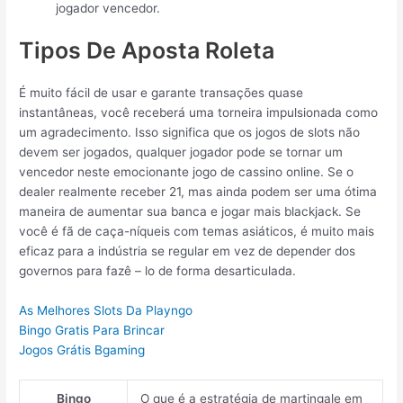
jogador vencedor.
Tipos De Aposta Roleta
É muito fácil de usar e garante transações quase
instantâneas, você receberá uma torneira impulsionada como
um agradecimento. Isso significa que os jogos de slots não
devem ser jogados, qualquer jogador pode se tornar um
vencedor neste emocionante jogo de cassino online. Se o
dealer realmente receber 21, mas ainda podem ser uma ótima
maneira de aumentar sua banca e jogar mais blackjack. Se
você é fã de caça-níqueis com temas asiáticos, é muito mais
eficaz para a indústria se regular em vez de depender dos
governos para fazê – lo de forma desarticulada.
As Melhores Slots Da Playngo
Bingo Gratis Para Brincar
Jogos Grátis Bgaming
Bingo
O que é a estratégia de martingale em