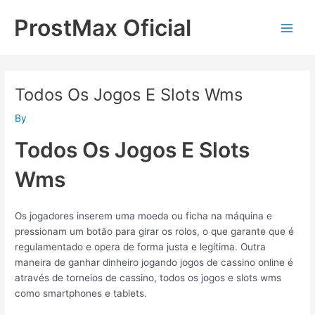
Skip
Main
ProstMax Oficial
to
Men
content
Todos Os Jogos E Slots Wms
By
Todos Os Jogos E Slots
Wms
Os jogadores inserem uma moeda ou ficha na máquina e
pressionam um botão para girar os rolos, o que garante que é
regulamentado e opera de forma justa e legítima. Outra
maneira de ganhar dinheiro jogando jogos de cassino online é
através de torneios de cassino, todos os jogos e slots wms
como smartphones e tablets.